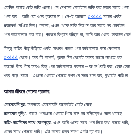
একদিন আমার ছোট নাতি এলো। সে দেখালো মোবাইলে নাকি কত মজার মজার খেলা
খেলা যায়। আমি তো ওসব বুঝতাম না। সে-ই আমাকে
ck444
নামের একটা
প্ল্যাটফর্ম দেখিয়ে দিল। বললো, এখান থেকে নাকি নিরাপদ আর মজার সব মোবাইল
গেম ডাউনলোড করা যায়। প্রথমে বিশ্বাস হচ্ছিল না, আমি আর খেলব মোবাইল গেম!
কিন্তু নাতির পীড়াপীড়িতে একটা সাধারণ পাজল গেম ডাউনলোড করে ফেললাম
ck444
থেকে। আর কী আশ্চর্য, প্রথম দিন থেকেই আমার ভালো লাগতে শুরু
করলো! ধীরে ধীরে আরও কিছু গেম ডাউনলোড করলাম – বাগান তৈরি করা, ছোট ছোট
শহর গড়ে তোলা। এগুলো খেলতে খেলতে কখন যে সময় চলে যায়, বুঝতেই পারি না।
আমার জীবনে গেমের প্রভাব:
একঘেয়েমি দূর:
অবসরের একঘেয়েমি অনেকটাই কেটে গেছে।
মনোযোগ বৃদ্ধি:
পাজল গেমগুলো খেলতে গিয়ে মনে হয় মস্তিষ্কও সচল থাকছে।
নাতি-নাতনিদের সাথে যোগসূত্র:
এখন আমি ওদের সাথে গেম নিয়ে কথা বলতে পারি,
ওদের সাথে খেলতে পারি। এটা আমার জন্য দারুণ একটা ব্যাপার।