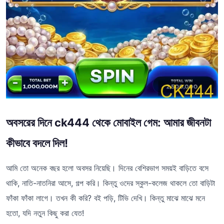
অবসরের দিনে ck444 থেকে মোবাইল গেম: আমার জীবনটা
কীভাবে বদলে দিল!
আমি তো অনেক বছর হলো অবসর নিয়েছি। দিনের বেশিরভাগ সময়ই বাড়িতে বসে
থাকি, নাতি-নাতনিরা আসে, গল্প করি। কিন্তু ওদের স্কুল-কলেজ থাকলে তো বাড়িটা
ফাঁকা ফাঁকা লাগে। তখন কী করি? বই পড়ি, টিভি দেখি। কিন্তু মাঝে মাঝে মনে
হতো, যদি নতুন কিছু করা যেত!