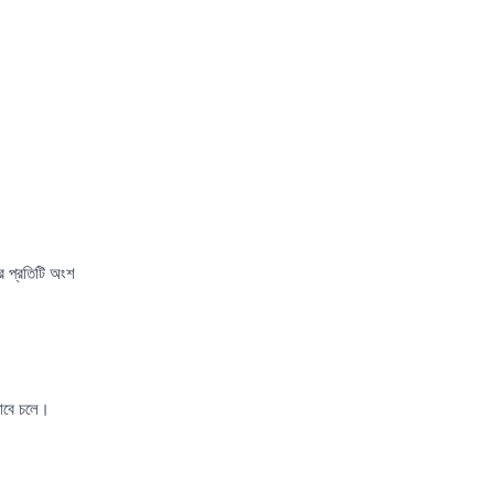
 প্রতিটি অংশ
ভাবে চলে।