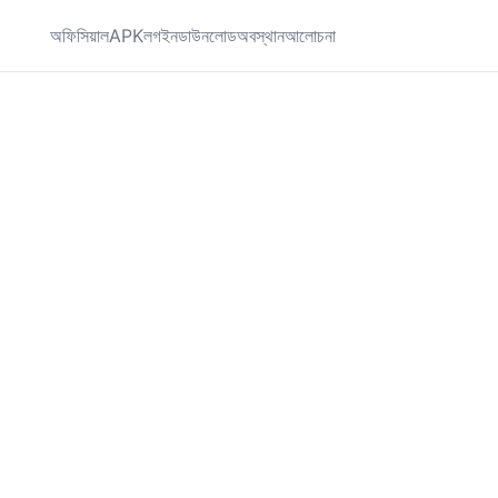
অফিসিয়াল
APK
লগইন
ডাউনলোড
অবস্থান
আলোচনা