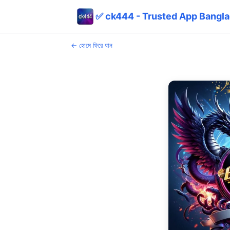
✅ ck444 - Trusted App Banglad
← হোমে ফিরে যান