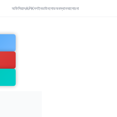
অফিসিয়াল
APK
লগইন
ডাউনলোড
অবস্থান
আলোচনা