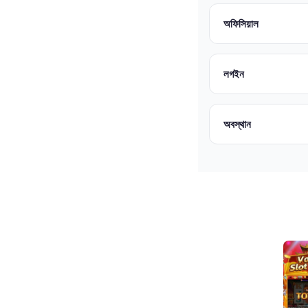
অফিসিয়াল
লগইন
অবস্থান