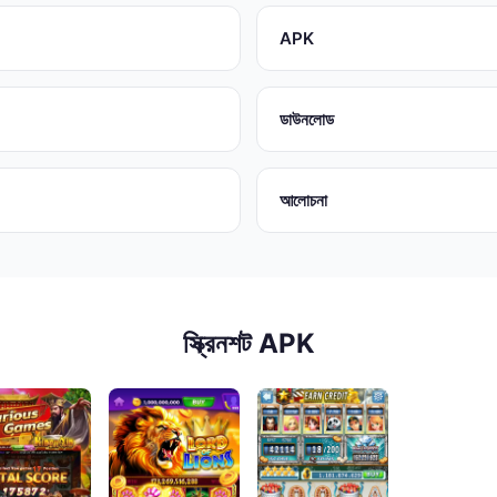
APK
ডাউনলোড
আলোচনা
স্ক্রিনশট APK