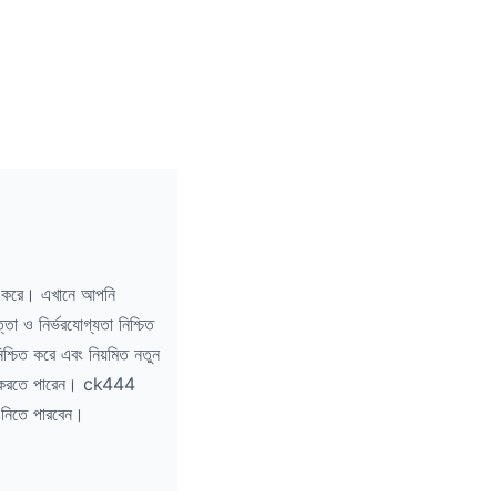
রাহ করে। এখানে আপনি
া ও নির্ভরযোগ্যতা নিশ্চিত
শ্চিত করে এবং নিয়মিত নতুন
্সেস করতে পারেন। ck444
 নিতে পারবেন।