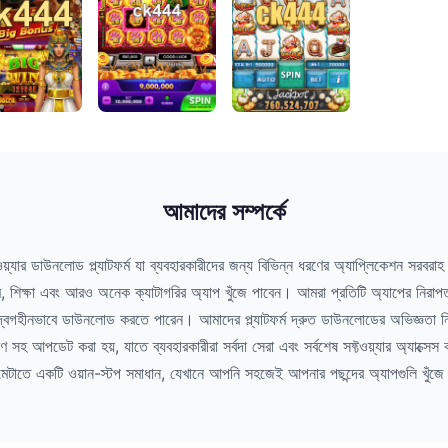
আমাদের সম্পর্কে
য়্যার ডাউনলোড প্ল্যাটফর্ম যা ব্যবহারকারীদের জন্য বিভিন্ন ধরণের অ্যাপ্লিকেশন সরব
, শিক্ষা এবং আরও অনেক ক্যাটাগরির অ্যাপ খুঁজে পাবেন। আমরা প্রতিটি অ্যাপের নিরাপত্ত
দ্বেগহীনভাবে ডাউনলোড করতে পারেন। আমাদের প্ল্যাটফর্ম দ্রুত ডাউনলোডের অভিজ্ঞতা নি
হ আপডেট করা হয়, যাতে ব্যবহারকারীরা সর্বদা সেরা এবং সর্বশেষ সফ্টওয়্যার অ্যাক
েটাতে একটি ওয়ান-স্টপ সমাধান, যেখানে আপনি সহজেই আপনার পছন্দের অ্যাপগুলি খুঁজে