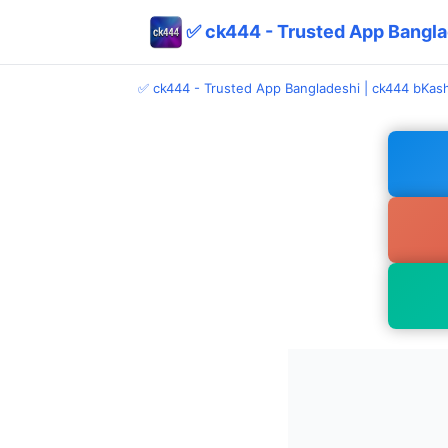
✅ ck444 - Trusted App Banglad
✅ ck444 - Trusted App Bangladeshi | ck444 bKash