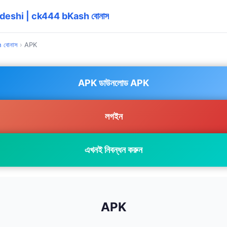
eshi | ck444 bKash বোনাস
 বোনাস
›
APK
APK ডাউনলোড APK
লগইন
এখনই নিবন্ধন করুন
APK