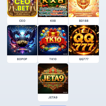
CEO
KX8
BD188
BDPOP
TK10
QQ777
JETA9