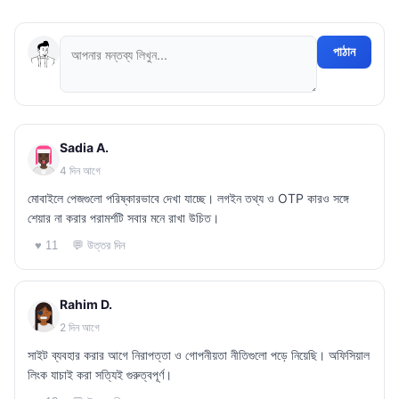
পাঠান
Sadia A.
4 দিন আগে
মোবাইলে পেজগুলো পরিষ্কারভাবে দেখা যাচ্ছে। লগইন তথ্য ও OTP কারও সঙ্গে
শেয়ার না করার পরামর্শটি সবার মনে রাখা উচিত।
💬 উত্তর দিন
♥ 11
Rahim D.
2 দিন আগে
সাইট ব্যবহার করার আগে নিরাপত্তা ও গোপনীয়তা নীতিগুলো পড়ে নিয়েছি। অফিসিয়াল
লিংক যাচাই করা সত্যিই গুরুত্বপূর্ণ।