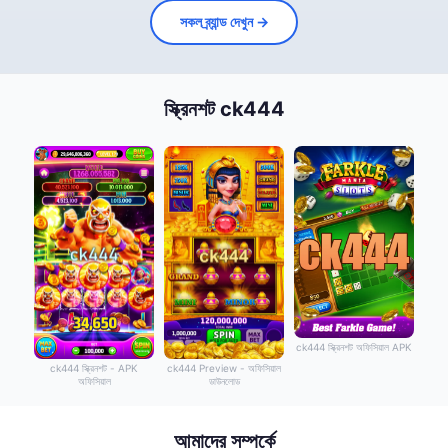
সকল ব্র্যান্ড দেখুন →
স্ক্রিনশট ck444
ck444 স্ক্রিনশট অফিসিয়াল APK
ck444 স্ক্রিনশট - APK
ck444 Preview - অফিসিয়াল
অফিসিয়াল
ডাউনলোড
আমাদের সম্পর্কে