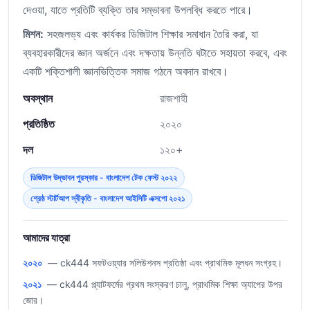
দেওয়া, যাতে প্রতিটি ব্যক্তি তার সম্ভাবনা উপলব্ধি করতে পারে।
মিশন:
সহজলভ্য এবং কার্যকর ডিজিটাল শিক্ষার সমাধান তৈরি করা, যা
ব্যবহারকারীদের জ্ঞান অর্জনে এবং দক্ষতায় উন্নতি ঘটাতে সহায়তা করবে, এবং
একটি শক্তিশালী জ্ঞানভিত্তিক সমাজ গঠনে অবদান রাখবে।
অবস্থান
রাজশাহী
প্রতিষ্ঠিত
২০২০
দল
১২০+
ডিজিটাল উদ্ভাবন পুরস্কার - বাংলাদেশ টেক ফেস্ট ২০২২
শ্রেষ্ঠ স্টার্টআপ স্বীকৃতি - বাংলাদেশ আইসিটি এক্সপো ২০২১
আমাদের যাত্রা
২০২০
— ck444 সফটওয়্যার সলিউশনস প্রতিষ্ঠা এবং প্রাথমিক মূলধন সংগ্রহ।
২০২১
— ck444 প্ল্যাটফর্মের প্রথম সংস্করণ চালু, প্রাথমিক শিক্ষা অ্যাপের উপর
জোর।