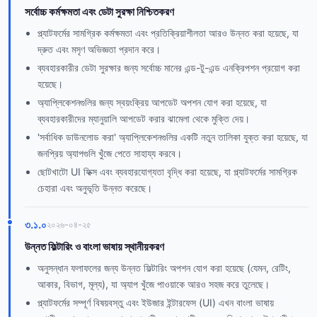
সর্বোচ্চ কর্মক্ষমতা এবং ডেটা সুরক্ষা নিশ্চিতকরণ
প্ল্যাটফর্মের সামগ্রিক কর্মক্ষমতা এবং প্রতিক্রিয়াশীলতা আরও উন্নত করা হয়েছে, যা
দ্রুত এবং মসৃণ অভিজ্ঞতা প্রদান করে।
ব্যবহারকারীর ডেটা সুরক্ষার জন্য সর্বোচ্চ মানের এন্ড-টু-এন্ড এনক্রিপশন প্রয়োগ করা
হয়েছে।
অ্যাপ্লিকেশনগুলির জন্য স্বয়ংক্রিয় আপডেট অপশন যোগ করা হয়েছে, যা
ব্যবহারকারীদের ম্যানুয়ালি আপডেট করার ঝামেলা থেকে মুক্তি দেয়।
'সর্বাধিক ডাউনলোড করা' অ্যাপ্লিকেশনগুলির একটি নতুন তালিকা যুক্ত করা হয়েছে, যা
জনপ্রিয় অ্যাপগুলি খুঁজে পেতে সাহায্য করবে।
ছোটখাটো UI ফিক্স এবং ব্যবহারযোগ্যতা বৃদ্ধি করা হয়েছে, যা প্ল্যাটফর্মের সামগ্রিক
চেহারা এবং অনুভূতি উন্নত করেছে।
৩.১.০
২০২৬-০৪-২৫
উন্নত ফিল্টারিং ও বাংলা ভাষায় স্থানীয়করণ
অনুসন্ধান ফলাফলের জন্য উন্নত ফিল্টারিং অপশন যোগ করা হয়েছে (যেমন, রেটিং,
আকার, বিভাগ, মূল্য), যা অ্যাপ খুঁজে পাওয়াকে আরও সহজ করে তুলেছে।
প্ল্যাটফর্মের সম্পূর্ণ বিষয়বস্তু এবং ইউজার ইন্টারফেস (UI) এখন বাংলা ভাষায়