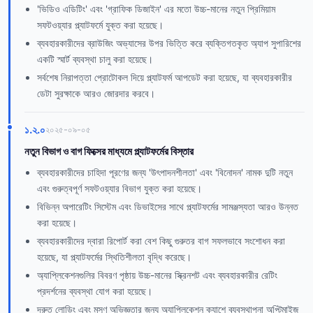
'ভিডিও এডিটিং' এবং 'গ্রাফিক ডিজাইন' এর মতো উচ্চ-মানের নতুন প্রিমিয়াম
সফটওয়্যার প্ল্যাটফর্মে যুক্ত করা হয়েছে।
ব্যবহারকারীদের ব্রাউজিং অভ্যাসের উপর ভিত্তি করে ব্যক্তিগতকৃত অ্যাপ সুপারিশের
একটি স্মার্ট ব্যবস্থা চালু করা হয়েছে।
সর্বশেষ নিরাপত্তা প্রোটোকল দিয়ে প্ল্যাটফর্ম আপডেট করা হয়েছে, যা ব্যবহারকারীর
ডেটা সুরক্ষাকে আরও জোরদার করবে।
১.২.০
২০২৫-০৯-০৫
নতুন বিভাগ ও বাগ ফিক্সের মাধ্যমে প্ল্যাটফর্মের বিস্তার
ব্যবহারকারীদের চাহিদা পূরণের জন্য 'উৎপাদনশীলতা' এবং 'বিনোদন' নামক দুটি নতুন
এবং গুরুত্বপূর্ণ সফটওয়্যার বিভাগ যুক্ত করা হয়েছে।
বিভিন্ন অপারেটিং সিস্টেম এবং ডিভাইসের সাথে প্ল্যাটফর্মের সামঞ্জস্যতা আরও উন্নত
করা হয়েছে।
ব্যবহারকারীদের দ্বারা রিপোর্ট করা বেশ কিছু গুরুতর বাগ সফলভাবে সংশোধন করা
হয়েছে, যা প্ল্যাটফর্মের স্থিতিশীলতা বৃদ্ধি করেছে।
অ্যাপ্লিকেশনগুলির বিবরণ পৃষ্ঠায় উচ্চ-মানের স্ক্রিনশট এবং ব্যবহারকারীর রেটিং
প্রদর্শনের ব্যবস্থা যোগ করা হয়েছে।
দ্রুত লোডিং এবং মসৃণ অভিজ্ঞতার জন্য অ্যাপ্লিকেশন ক্যাশে ব্যবস্থাপনা অপ্টিমাইজ