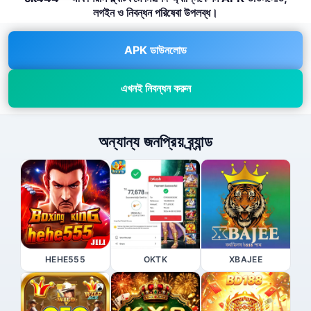
লগইন ও নিবন্ধন পরিষেবা উপলব্ধ।
APK ডাউনলোড
এখনই নিবন্ধন করুন
অন্যান্য জনপ্রিয় ব্র্যান্ড
HEHE555
OKTK
XBAJEE