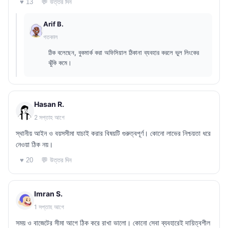
💬 উত্তর দিন
♥ 13
Arif B.
গতকাল
ঠিক বলেছেন, বুকমার্ক করা অফিসিয়াল ঠিকানা ব্যবহার করলে ভুল লিংকের
ঝুঁকি কমে।
Hasan R.
2 সপ্তাহ আগে
স্থানীয় আইন ও বয়সসীমা যাচাই করার বিষয়টি গুরুত্বপূর্ণ। কোনো লাভের নিশ্চয়তা ধরে
নেওয়া ঠিক নয়।
💬 উত্তর দিন
♥ 20
Imran S.
1 সপ্তাহ আগে
সময় ও বাজেটের সীমা আগে ঠিক করে রাখা ভালো। কোনো সেবা ব্যবহারেই দায়িত্বশীল