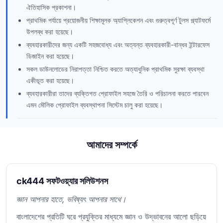
ঐতিহাসিক প্রকাশনা।
প্রাথমিক পর্যায়ে প্রয়োজনীয় শিক্ষামূলক অ্যাপ্লিকেশন এবং গুরুত্বপূর্ণ টুলস প্ল্যাটফর্মে
উপলব্ধ করা হয়েছে।
ব্যবহারকারীদের জন্য একটি সহজবোধ্য এবং অত্যন্ত ব্যবহারকারী-বান্ধব ইন্টারফেস
ডিজাইন করা হয়েছে।
সকল ডাউনলোডের নিরাপত্তা নিশ্চিত করতে অত্যাধুনিক প্রাথমিক সুরক্ষা ব্যবস্থা
একীভূত করা হয়েছে।
ব্যবহারকারীরা তাদের ব্যক্তিগত প্রোফাইল সহজে তৈরি ও পরিচালনা করতে পারবেন
এমন মৌলিক প্রোফাইল ব্যবস্থাপনা সিস্টেম চালু করা হয়েছে।
আমাদের সম্পর্কে
ck444 সফটওয়্যার সলিউশনস
জ্ঞান আপনার হাতে, ভবিষ্যৎ আপনার সাথে।
বাংলাদেশের প্রতিটি ঘরে প্রযুক্তির মাধ্যমে জ্ঞান ও উদ্ভাবনের আলো ছড়িয়ে