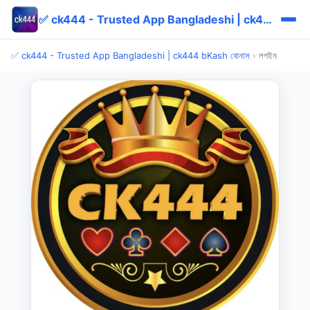
✅ ck444 - Trusted App Bangladeshi | ck444 bKash বোনাস
✅ ck444 - Trusted App Bangladeshi | ck444 bKash বোনাস
›
লগইন