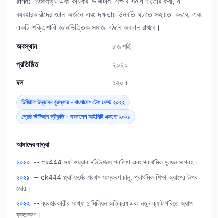
মিশন:
সহজলভ্য এবং কার্যকর ডিজিটাল শিক্ষার সমাধান তৈরি করা, যা
ব্যবহারকারীদের জ্ঞান অর্জনে এবং দক্ষতায় উন্নতি ঘটাতে সহায়তা করবে, এবং
একটি শক্তিশালী জ্ঞানভিত্তিক সমাজ গঠনে অবদান রাখবে।
অবস্থান
রাজশাহী
প্রতিষ্ঠিত
২০২০
দল
১২০+
ডিজিটাল উদ্ভাবন পুরস্কার - বাংলাদেশ টেক ফেস্ট ২০২২
শ্রেষ্ঠ স্টার্টআপ স্বীকৃতি - বাংলাদেশ আইসিটি এক্সপো ২০২১
আমাদের যাত্রা
২০২০
-- ck444 সফটওয়্যার সলিউশনস প্রতিষ্ঠা এবং প্রাথমিক মূলধন সংগ্রহ।
২০২১
-- ck444 প্ল্যাটফর্মের প্রথম সংস্করণ চালু, প্রাথমিক শিক্ষা অ্যাপের উপর
জোর।
২০২২
-- ব্যবহারকারীর সংখ্যা ১ মিলিয়ন অতিক্রম এবং নতুন ক্যাটাগরিতে অ্যাপ
যুক্তকরণ।